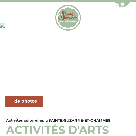
Afficher la b
Photo 1, © artisan gribouilleur
Office de Tourisme de Sainte-Suzanne les Coëv
+ de photos
Activités culturelles
à SAINTE-SUZANNE-ET-CHAMMES
ACTIVITÉS D'ARTS