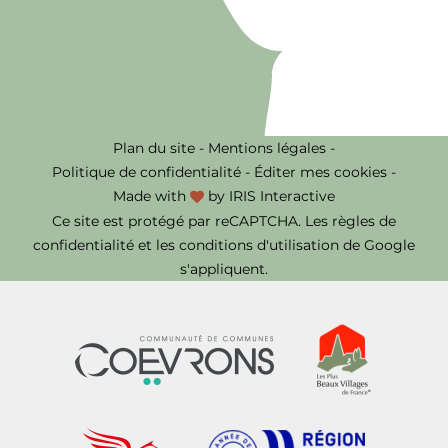
Plan du site
-
Mentions légales
-
Politique de confidentialité
-
Éditer mes cookies
-
Made with
by
IRIS Interactive
Ce site est protégé par reCAPTCHA. Les
règles de
confidentialité
et les
conditions d'utilisation
de Google
s'appliquent.