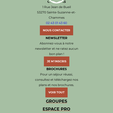
COËVRONS
Office de Tourisme de Sainte-Suzanne les Coëvr
1 Rue Jean de Bueil
53270 Sainte-Suzanne-et-
Chammes
02 43 01 43 60
NOUS CONTACTER
NEWSLETTER
Abonnez-vous à notre
newsletter et ne ratez aucun
bon plan !
JE M'INSCRIS
BROCHURES
Pour un séjour réussi,
consultez et téléchargez nos
plans et nos brochures.
VOIR TOUT
GROUPES
ESPACE PRO