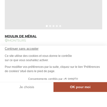
MOULIN DE MÉRAL
MONTSURS
Continuer sans accepter
Photo 1, © Gîtes de France 53
Ce site utilise des cookies et vous donne le contrôle
sur ce que vous souhaitez activer.
Pour modifier vos préférences par la suite, cliquez sur le lien 'Préférences
de cookies' situé dans le pied de page.
Consentements certifiés par
Je choisis
OK pour moi
MEN
CARTE INTE.
AGENDA
CONTACT
Axeptio consent
Plateforme de Gestion du Consentement : Personnalisez vos Options
Notre plateforme vous permet d'adapter et de gérer vos paramètres de confidential