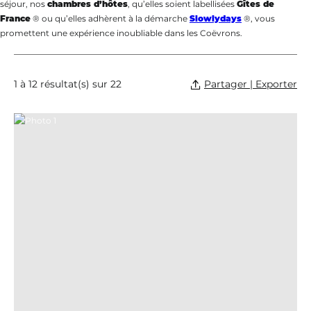
séjour, nos
chambres d’hôtes
, qu’elles soient labellisées
Gîtes de
France
® ou qu’elles adhèrent à la démarche
Slowlydays
®, vous
promettent une expérience inoubliable dans les Coëvrons.
Partager | Exporter
1 à 12 résultat(s) sur 22
Photo 1, © M Compain