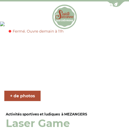
Afficher la b
Photo 1, © Heine Laurent
Fermé. Ouvre demain à 11h
Office de Tourisme de Sainte-Suzanne les Coëv
+ de photos
Activités sportives et ludiques
à MEZANGERS
Laser Game