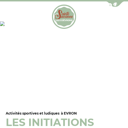
Afficher la b
Photo 1, © OT de Sainte-Suzanne – L
Office de Tourisme de Sainte-Suzanne les Coëv
Activités sportives et ludiques
à EVRON
LES INITIATIONS