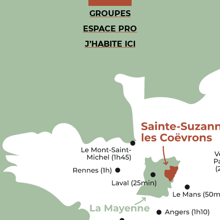
GROUPES
ESPACE PRO
J’HABITE ICI