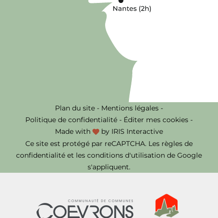
Plan du site
-
Mentions légales
-
Politique de confidentialité
-
Éditer mes cookies
-
Made with
by
IRIS Interactive
Ce site est protégé par reCAPTCHA. Les
règles de
confidentialité
et les
conditions d'utilisation
de Google
s'appliquent.