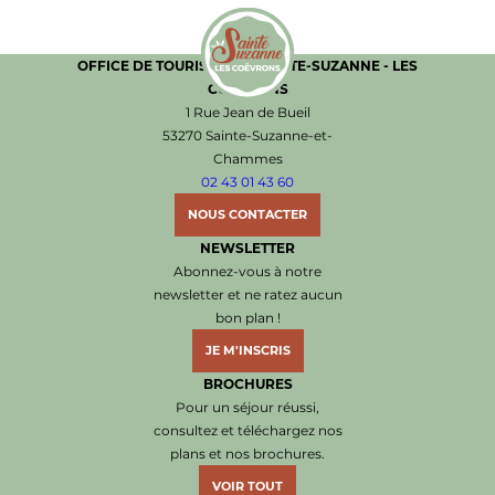
OFFICE DE TOURISME DE SAINTE-SUZANNE - LES
COËVRONS
Office de Tourisme de Sainte-Suzanne les Coëvr
1 Rue Jean de Bueil
53270 Sainte-Suzanne-et-
Chammes
02 43 01 43 60
NOUS CONTACTER
NEWSLETTER
Abonnez-vous à notre
newsletter et ne ratez aucun
bon plan !
JE M'INSCRIS
BROCHURES
Pour un séjour réussi,
consultez et téléchargez nos
plans et nos brochures.
VOIR TOUT