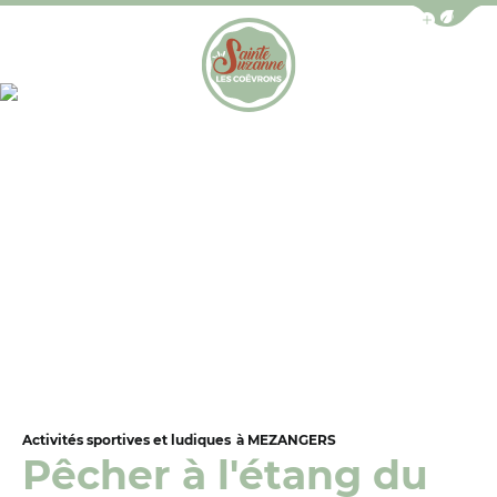
Afficher la b
Photo 1, ©RELAI-DU-GUE-DE-SELLE
Office de Tourisme de Sainte-Suzanne les Coëv
Activités sportives et ludiques
à MEZANGERS
Pêcher à l'étang du