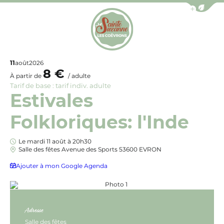
Afficher la b
Office de Tourisme de Sainte-Suzanne les Coëv
11
août
2026
8 €
À partir de
/ adulte
Tarif de base : tarif indiv. adulte
Estivales
Folkloriques: l'Inde
Le mardi 11 août à 20h30
Salle des fêtes Avenue des Sports 53600 EVRON
Ajouter à mon Google Agenda
Photo 1, © GURU Arts The Hub India
Adresse
Salle des fêtes