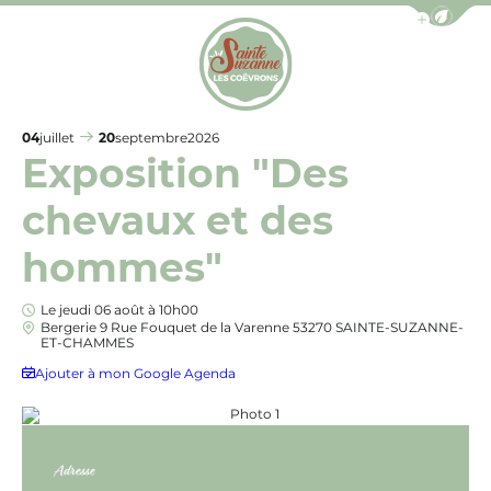
Afficher la b
Office de Tourisme de Sainte-Suzanne les Coëv
04
juillet
20
septembre
2026
Exposition "Des
chevaux et des
hommes"
Le jeudi 06 août à 10h00
Bergerie 9 Rue Fouquet de la Varenne 53270 SAINTE-SUZANNE-
ET-CHAMMES
Ajouter à mon Google Agenda
Photo 1, © Éric MÉDARD
Adresse