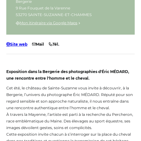
Bergerie
9 Rue Fouquet de la Varenne
53270 SAINTE-SUZANNE-ET-CHAMMES
Mon itinéraire via Google Maps
Site web
Mail
Tél.
Exposition dans la Bergerie des photographies d'Éric MÉDARD,
une rencontre entre l'homme et le cheval.
Cet été, le château de Sainte-Suzanne vous invite à découvrir, à la
Bergerie, l’univers du photographe Éric MÉDARD. Réputé pour son
regard sensible et son approche naturaliste, il nous entraîne dans
une rencontre authentique entre l’homme et le cheval.
À travers la Mayenne, l’artiste est parti à la recherche du Percheron,
race emblématique du Maine. Des élevages au sport équestre, ses
images dévoilent gestes, soins et complicités.
Cette exposition invite chacun à s’interroger sur la place du cheval
dans nos traditions et questionne la transmission de cet héritage.