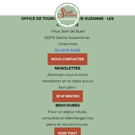
OFFICE DE TOURISME DE SAINTE-SUZANNE - LES
COËVRONS
Office de Tourisme de Sainte-Suzanne les Coëvr
1 Rue Jean de Bueil
53270 Sainte-Suzanne-et-
Chammes
02 43 01 43 60
NOUS CONTACTER
NEWSLETTER
Abonnez-vous à notre
newsletter et ne ratez aucun
bon plan !
JE M'INSCRIS
BROCHURES
Pour un séjour réussi,
consultez et téléchargez nos
plans et nos brochures.
VOIR TOUT