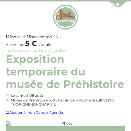
Afficher la b
Office de Tourisme de Sainte-Suzanne les Coëv
14
février
13
novembre
2026
5 €
À partir de
/ adulte
Tarif de base : tarif indiv. adulte
Exposition
temporaire du
musée de Préhistoire
Le samedi 08 août
Musée de Préhistoire 650 chemin de la Roche Brault 53270
THORIGNE-EN-CHARNIE
Ajouter à mon Google Agenda
Photo 1, © Communauté de Commun