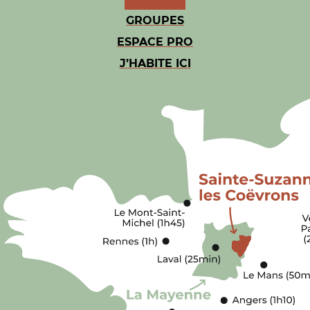
GROUPES
ESPACE PRO
J’HABITE ICI