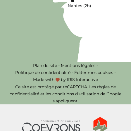
Plan du site
-
Mentions légales
-
Politique de confidentialité
-
Éditer mes cookies
-
Made with
by
IRIS Interactive
Ce site est protégé par reCAPTCHA. Les
règles de
confidentialité
et les
conditions d'utilisation
de Google
s'appliquent.