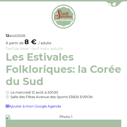
Afficher la b
Office de Tourisme de Sainte-Suzanne les Coëv
12
août
2026
8 €
À partir de
/ adulte
Tarif de base : tarif indiv. adulte
Les Estivales
Folkloriques: la Corée
du Sud
Le mercredi 12 août à 20h30
Salle des Fêtes Avenue des Sports 53600 EVRON
Ajouter à mon Google Agenda
Photo 1, © Hwaseong Dance