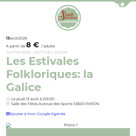
Afficher la b
Office de Tourisme de Sainte-Suzanne les Coëv
13
août
2026
8 €
À partir de
/ adulte
Tarif de base : tarif indiv. adulte
Les Estivales
Folkloriques: la
Galice
Le jeudi 13 août à 20h30
Salle des Fêtes Avenue des Sports 53600 EVRON
Ajouter à mon Google Agenda
Photo 1, © Son da Qui