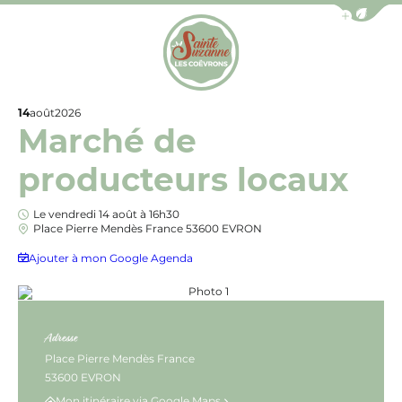
Afficher la b
Office de Tourisme de Sainte-Suzanne les Coëv
14
août
2026
Marché de
producteurs locaux
Le vendredi 14 août à 16h30
Place Pierre Mendès France 53600 EVRON
Ajouter à mon Google Agenda
Photo 1, © Fabien Chéré
Adresse
Place Pierre Mendès France
53600 EVRON
Mon itinéraire via Google Maps