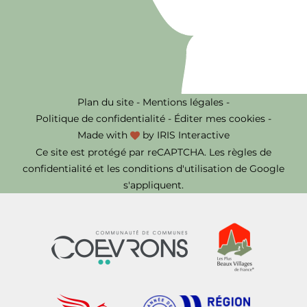
Plan du site
-
Mentions légales
-
Politique de confidentialité
-
Éditer mes cookies
-
Made with
by
IRIS Interactive
Ce site est protégé par reCAPTCHA. Les
règles de
confidentialité
et les
conditions d'utilisation
de Google
s'appliquent.