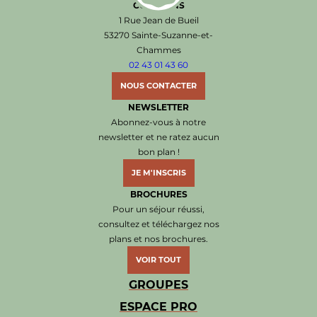
COËVRONS
Office de Tourisme de Sainte-Suzanne les Coëvr
1 Rue Jean de Bueil
53270 Sainte-Suzanne-et-
Chammes
02 43 01 43 60
NOUS CONTACTER
NEWSLETTER
Abonnez-vous à notre
newsletter et ne ratez aucun
bon plan !
JE M'INSCRIS
BROCHURES
Pour un séjour réussi,
consultez et téléchargez nos
plans et nos brochures.
VOIR TOUT
GROUPES
ESPACE PRO