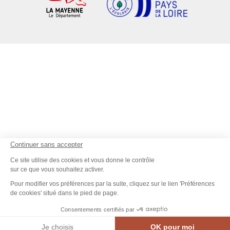
Continuer sans accepter
Ce site utilise des cookies et vous donne le contrôle
sur ce que vous souhaitez activer.
Pour modifier vos préférences par la suite, cliquez sur le lien 'Préférences
de cookies' situé dans le pied de page.
Consentements certifiés par
Dates et horaires
Contact
Je choisis
OK pour moi
MEN
CARTE INTE.
AGENDA
CONTACT