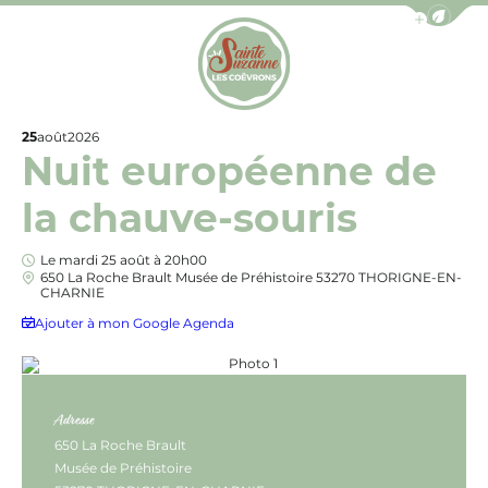
Afficher la b
Office de Tourisme de Sainte-Suzanne les Coëv
25
août
2026
Nuit européenne de
la chauve-souris
Le mardi 25 août à 20h00
650 La Roche Brault Musée de Préhistoire 53270 THORIGNE-EN-
CHARNIE
Ajouter à mon Google Agenda
Photo 1, © Communauté de Commun
Adresse
650 La Roche Brault
Musée de Préhistoire