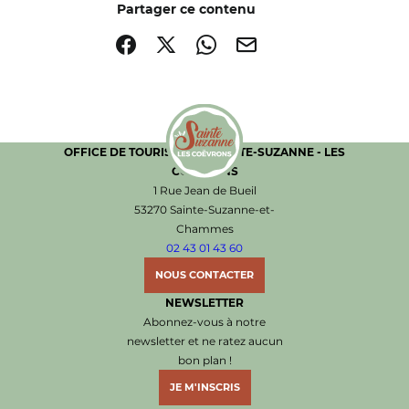
Partager ce contenu
Partager sur Facebook (nouvelle fenêtre)
Partager sur X / Twitter (nouvelle fenêtre)
Partager sur WhatsApp
Partager par mail
OFFICE DE TOURISME DE SAINTE-SUZANNE - LES
COËVRONS
Office de Tourisme de Sainte-Suzanne les Coëvr
1 Rue Jean de Bueil
53270 Sainte-Suzanne-et-
Chammes
02 43 01 43 60
NOUS CONTACTER
NEWSLETTER
Abonnez-vous à notre
newsletter et ne ratez aucun
bon plan !
JE M'INSCRIS