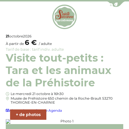
Afficher la b
Office de Tourisme de Sainte-Suzanne les Coëv
21
octobre
2026
6 €
À partir de
/ adulte
Tarif de base : tarif indiv. adulte
Visite tout-petits :
Tara et les animaux
de la Préhistoire
Le mercredi 21 octobre à 16h30
Musée de Préhistoire 650 chemin de la Roche-Brault 53270
THORIGNE-EN-CHARNIE
munauté de communes des Coëvrons
Ajouter à mon Google Agenda
+ de photos
Photo 1, © Communauté de commun