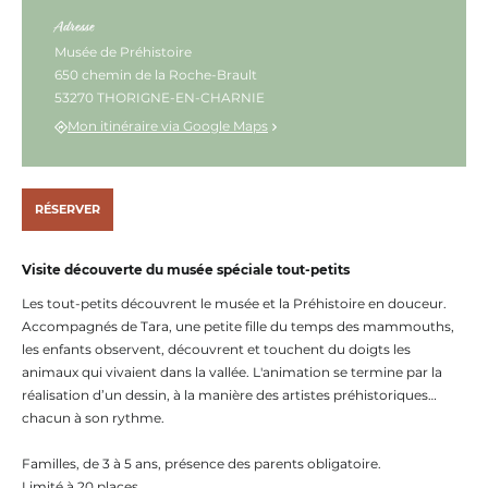
Photo 2, © Communauté de communes des Coëvrons
Adresse
Musée de Préhistoire
650 chemin de la Roche-Brault
53270 THORIGNE-EN-CHARNIE
Mon itinéraire via Google Maps
RÉSERVER
Visite découverte du musée spéciale tout-petits
Les tout-petits découvrent le musée et la Préhistoire en douceur.
Accompagnés de Tara, une petite fille du temps des mammouths,
les enfants observent, découvrent et touchent du doigts les
animaux qui vivaient dans la vallée. L'animation se termine par la
réalisation d’un dessin, à la manière des artistes préhistoriques…
chacun à son rythme.
Familles, de 3 à 5 ans, présence des parents obligatoire.
Limité à 20 places