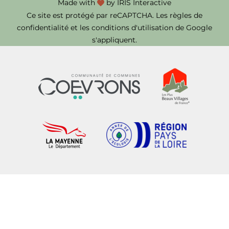
Made with
by
IRIS Interactive
Ce site est protégé par reCAPTCHA. Les
règles de
confidentialité
et les
conditions d'utilisation
de Google
s'appliquent.