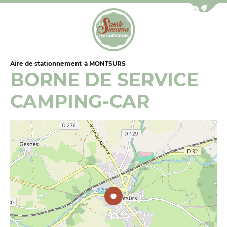
Afficher la b
Office de Tourisme de Sainte-Suzanne les Coëv
Aire de stationnement
à MONTSURS
BORNE DE SERVICE
CAMPING-CAR