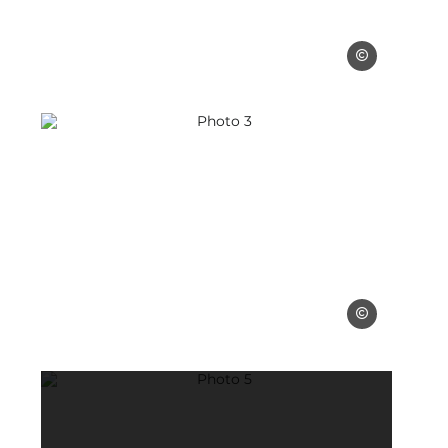
Didier SARCHE
Photo 3, © Didier SARCHET
er SARCHET
Didier SARCHE
T
Photo 5, © Didier SARCHET