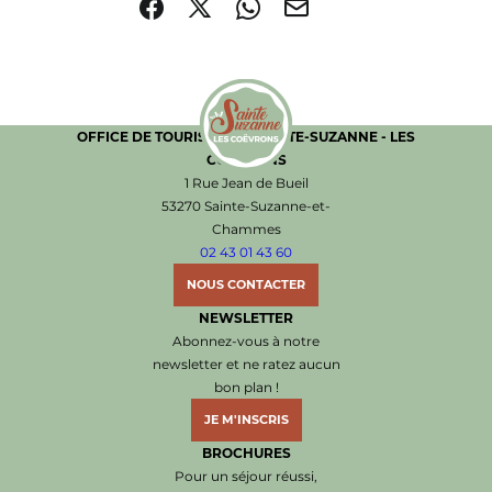
Partager sur Facebook (nouvelle fenêtre)
Partager sur X / Twitter (nouvelle fenêtre)
Partager sur WhatsApp
Partager par mail
OFFICE DE TOURISME DE SAINTE-SUZANNE - LES
COËVRONS
Office de Tourisme de Sainte-Suzanne les Coëvr
1 Rue Jean de Bueil
53270 Sainte-Suzanne-et-
Chammes
02 43 01 43 60
NOUS CONTACTER
NEWSLETTER
Abonnez-vous à notre
newsletter et ne ratez aucun
bon plan !
JE M'INSCRIS
BROCHURES
Pour un séjour réussi,