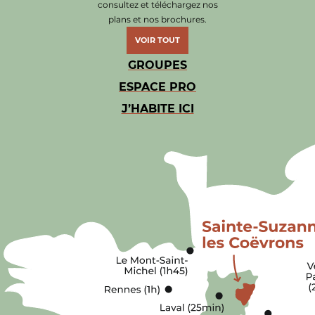
consultez et téléchargez nos
plans et nos brochures.
VOIR TOUT
GROUPES
ESPACE PRO
J’HABITE ICI