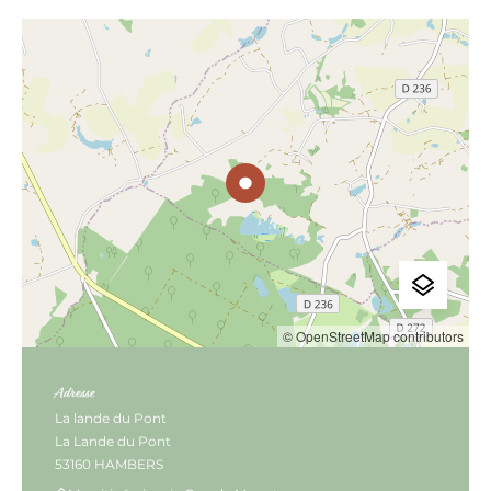
© OpenStreetMap contributors
Adresse
La lande du Pont
La Lande du Pont
53160 HAMBERS