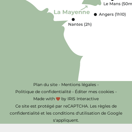
Plan du site
-
Mentions légales
-
Politique de confidentialité
-
Éditer mes cookies
-
Made with
by
IRIS Interactive
Ce site est protégé par reCAPTCHA. Les
règles de
confidentialité
et les
conditions d'utilisation
de Google
s'appliquent.