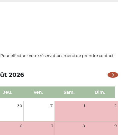
. Pour effectuer votre réservation, merci de prendre contact
ût 2026
Jeu.
Ven.
Sam.
Dim.
30
31
1
2
6
7
8
9