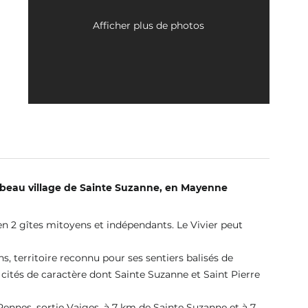
Afficher plus de photos
 de France 53
u beau village de Sainte Suzanne, en Mayenne
en 2 gîtes mitoyens et indépendants. Le Vivier peut
, territoire reconnu pour ses sentiers balisés de
s cités de caractère dont Sainte Suzanne et Saint Pierre
Rennes, sortie Vaiges, à 7 km de Sainte Suzanne et à 7