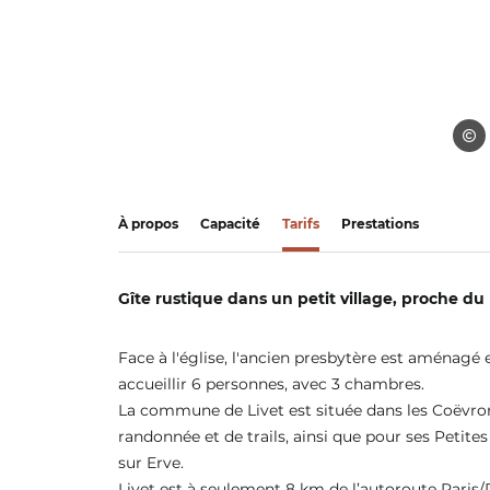
Gîtes
À propos
Capacité
Tarifs
Prestations
Gîte rustique dans un petit village, proche d
Face à l'église, l'ancien presbytère est aménagé 
accueillir 6 personnes, avec 3 chambres.
La commune de Livet est située dans les Coëvrons
randonnée et de trails, ainsi que pour ses Petite
sur Erve.
Livet est à seulement 8 km de l’autoroute Paris/