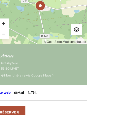
© OpenStreetMap contributors
Adresse
Presbytère
53150 LIVET
Mon itinéraire via Google Maps
te web
Mail
Tél.
RÉSERVER