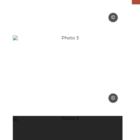
Gîtes de France
53
Photo 3, © Gîtes de France 53
 de France 53
Gîtes de France
53
Photo 5, © Gîtes de France 53