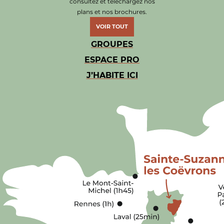
consultez et téléchargez nos
plans et nos brochures.
VOIR TOUT
GROUPES
ESPACE PRO
J’HABITE ICI