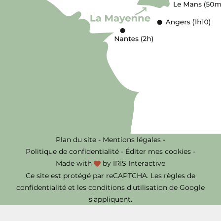
Plan du site
-
Mentions légales
-
Politique de confidentialité
-
Éditer mes cookies
-
Made with
by
IRIS Interactive
Ce site est protégé par reCAPTCHA. Les
règles de
confidentialité
et les
conditions d'utilisation
de Google
s'appliquent.