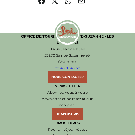
Partager sur Facebook (nouvelle fenêtre)
Partager sur X / Twitter (nouvelle fenêtre)
Partager sur WhatsApp
Partager par mail
OFFICE DE TOURISME DE SAINTE-SUZANNE - LES
COËVRONS
Office de Tourisme de Sainte-Suzanne les Coëvr
1 Rue Jean de Bueil
53270 Sainte-Suzanne-et-
Chammes
02 43 01 43 60
NOUS CONTACTER
NEWSLETTER
Abonnez-vous à notre
newsletter et ne ratez aucun
bon plan !
JE M'INSCRIS
BROCHURES
Pour un séjour réussi,