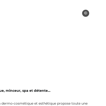
air de beauté
e beauté
que, minceur, spa et détente…
 en dermo-cosmétique et esthétique propose toute une