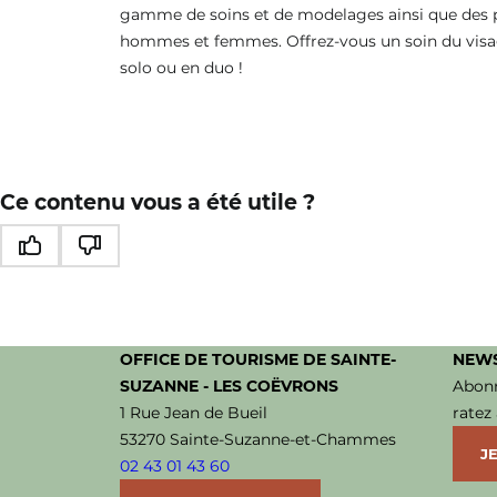
gamme de soins et de modelages ainsi que des pre
hommes et femmes. Offrez-vous un soin du visag
solo ou en duo !
Ce contenu vous a été utile ?
Ce contenu vous a été utile
Ce contenu ne vous a pas été utile
OFFICE DE TOURISME DE SAINTE-
NEWS
SUZANNE - LES COËVRONS
Abonn
1 Rue Jean de Bueil
ratez
53270 Sainte-Suzanne-et-Chammes
JE
02 43 01 43 60