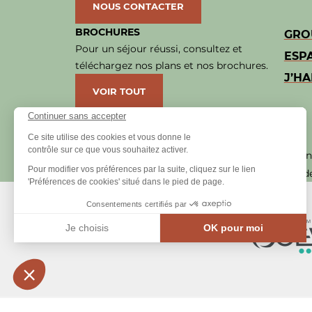
NOUS CONTACTER
BROCHURES
GRO
Pour un séjour réussi, consultez et
ESP
téléchargez nos plans et nos brochures.
J’HA
VOIR TOUT
Continuer sans accepter
Ce site utilise des cookies et vous donne le
contrôle sur ce que vous souhaitez activer.
Plan du site
-
Mentions légales
-
Politique de con
Pour modifier vos préférences par la suite, cliquez sur le lien
Ce site est protégé par reCAPTCHA. Les
règles d
'Préférences de cookies' situé dans le pied de page.
Consentements certifiés par
Je choisis
OK pour moi
Axeptio consent
Plateforme de Gestion du Consentement : Personnalisez vos Optio
Notre plateforme vous permet d'adapter et de gérer vos paramètres 