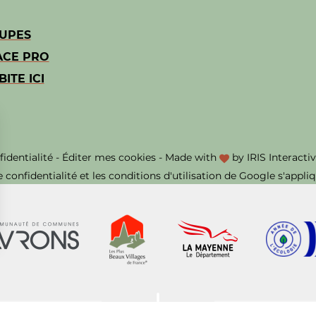
UPES
ACE PRO
BITE ICI
fidentialité
-
Éditer mes cookies
-
Made with
by
IRIS Interacti
e confidentialité
et les
conditions d'utilisation
de Google s'appliq
ns
de confidentialité, en garantissant la conformité avec les réglementat