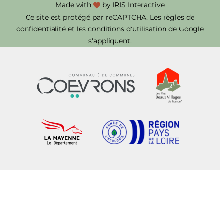
Made with
by
IRIS Interactive
Ce site est protégé par reCAPTCHA. Les
règles de
confidentialité
et les
conditions d'utilisation
de Google
s'appliquent.