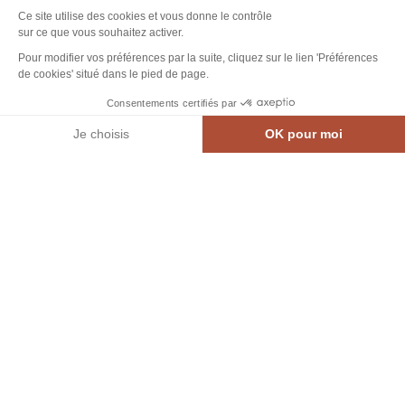
Ce site utilise des cookies et vous donne le contrôle
sur ce que vous souhaitez activer.
Pour modifier vos préférences par la suite, cliquez sur le lien 'Préférences
de cookies' situé dans le pied de page.
Consentements certifiés par
Je choisis
OK pour moi
MEN
CARTE INTE.
AGENDA
CONTACT
Axeptio consent
Plateforme de Gestion du Consentement : Personnalisez vos Options
Notre plateforme vous permet d'adapter et de gérer vos paramètres de confidential
Office de
Activités fun et de pleine nature
Photo, © Office de tourisme de Saint
Team building et cohésion