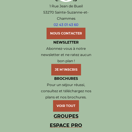
Office de Tourisme de Sainte-Suzanne les Coëvr
1 Rue Jean de Bueil
53270 Sainte-Suzanne-et-
Chammes
02 43 01 43 60
NOUS CONTACTER
NEWSLETTER
Abonnez-vous à notre
newsletter et ne ratez aucun
bon plan !
JE M'INSCRIS
BROCHURES
Pour un séjour réussi,
consultez et téléchargez nos
plans et nos brochures.
VOIR TOUT
GROUPES
ESPACE PRO