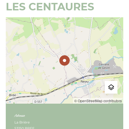
LES CENTAURES
© OpenStreetMap contributors
Adresse
La Brière
53150 BREE