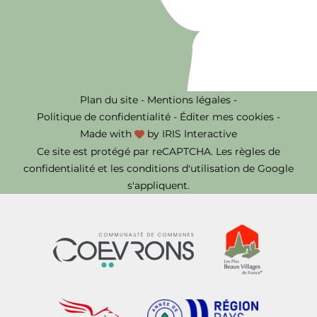
Plan du site
-
Mentions légales
-
Politique de confidentialité
-
Éditer mes cookies
-
Made with
by
IRIS Interactive
Ce site est protégé par reCAPTCHA. Les
règles de
confidentialité
et les
conditions d'utilisation
de Google
s'appliquent.