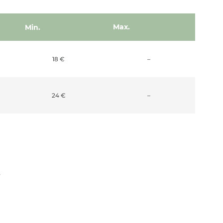
Max.
Min.
Non communiqué
18 €
–
Non communiqué
24 €
–
s