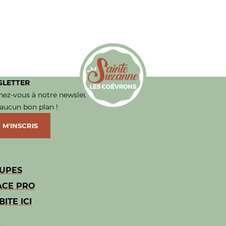
LETTER
ez-vous à notre newsletter et ne
 aucun bon plan !
Office de Tourisme de Sainte-Suzanne le
 M'INSCRIS
UPES
ACE PRO
BITE ICI