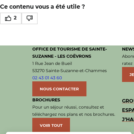
Ce contenu vous a été utile ?
2
Ce contenu vous a été utile
Ce contenu ne vous a pas été utile
OFFICE DE TOURISME DE SAINTE-
NEWS
SUZANNE - LES COËVRONS
Abonn
1 Rue Jean de Bueil
ratez
53270 Sainte-Suzanne-et-Chammes
JE
02 43 01 43 60
NOUS CONTACTER
BROCHURES
GRO
Pour un séjour réussi, consultez et
ESP
téléchargez nos plans et nos brochures.
J’HA
VOIR TOUT