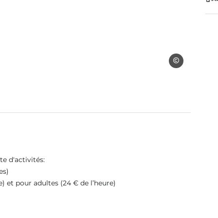
OT Coëvrons
 d'activités:
es)
e) et pour adultes (24 € de l’heure)