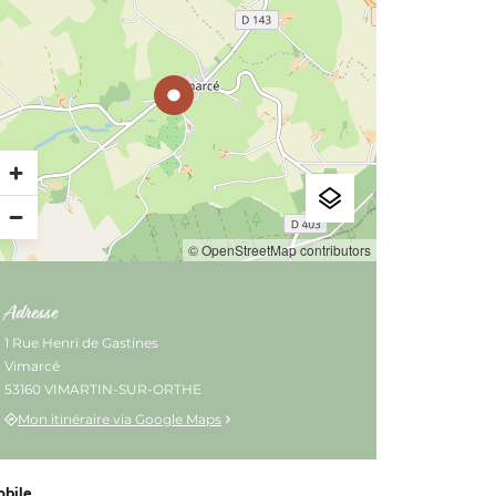
© OpenStreetMap contributors
Adresse
1 Rue Henri de Gastines
Vimarcé
53160 VIMARTIN-SUR-ORTHE
Mon itinéraire via Google Maps
obile