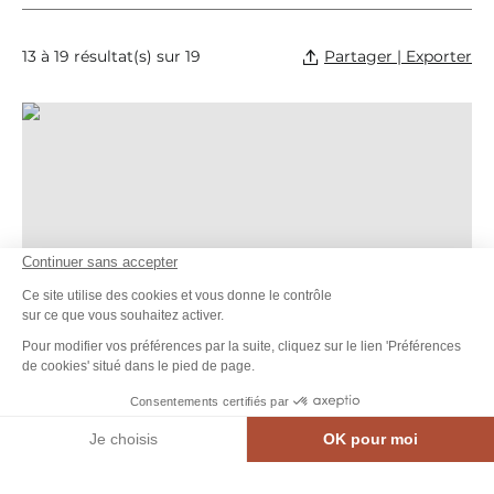
Partager | Exporter
13 à 19 résultat(s) sur 19
Paysage d’hier, mémoire de pierres, © Fabien_Chere
Continuer sans accepter
Ce site utilise des cookies et vous donne le contrôle
sur ce que vous souhaitez activer.
Pour modifier vos préférences par la suite, cliquez sur le lien 'Préférences
de cookies' situé dans le pied de page.
Consentements certifiés par
Je choisis
OK pour moi
MEN
CARTE INTE.
AGENDA
CONTACT
Axeptio consent
Plateforme de Gestion du Consentement : Personnalisez vos Options
Notre plateforme vous permet d'adapter et de gérer vos paramètres de confidential