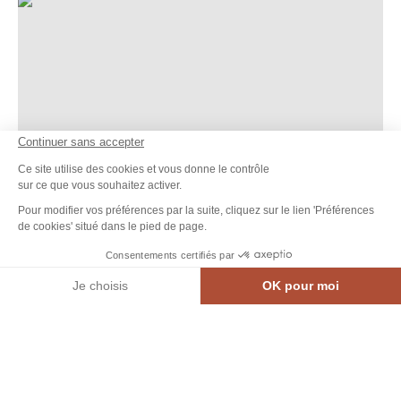
Moulin de Gô, © Moulin de Gô
Continuer sans accepter
Ce site utilise des cookies et vous donne le contrôle
sur ce que vous souhaitez activer.
Pour modifier vos préférences par la suite, cliquez sur le lien 'Préférences
de cookies' situé dans le pied de page.
Consentements certifiés par
Je choisis
OK pour moi
MEN
CARTE INTE.
AGENDA
CONTACT
Axeptio consent
Plateforme de Gestion du Consentement : Personnalisez vos Options
Notre plateforme vous permet d'adapter et de gérer vos paramètres de confidential
Le
16
août
2026
Moulin de Gô
Carte
Filtres
Gratuit