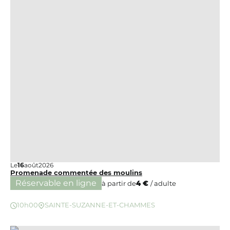
Le
16
août
2026
Promenade commentée des moulins
Réservable en ligne
à partir de
4 €
/ adulte
10h00
SAINTE-SUZANNE-ET-CHAMMES