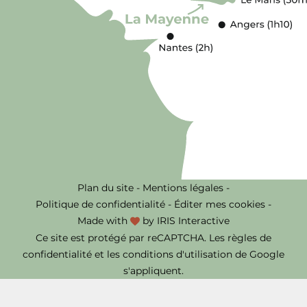
Plan du site
-
Mentions légales
-
Politique de confidentialité
-
Éditer mes cookies
-
Made with
by
IRIS Interactive
Ce site est protégé par reCAPTCHA. Les
règles de
confidentialité
et les
conditions d'utilisation
de Google
s'appliquent.