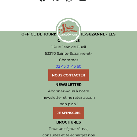
Partager sur Facebook (nouvelle fenêtre)
Partager sur X / Twitter (nouvelle fenêtre)
Partager sur WhatsApp
Partager par mail
OFFICE DE TOURISME DE SAINTE-SUZANNE - LES
COËVRONS
Office de Tourisme de Sainte-Suzanne les Coëvr
1 Rue Jean de Bueil
53270 Sainte-Suzanne-et-
Chammes
02 43 01 43 60
NOUS CONTACTER
NEWSLETTER
Abonnez-vous à notre
newsletter et ne ratez aucun
bon plan !
JE M'INSCRIS
BROCHURES
Pour un séjour réussi,
consultez et téléchargez nos