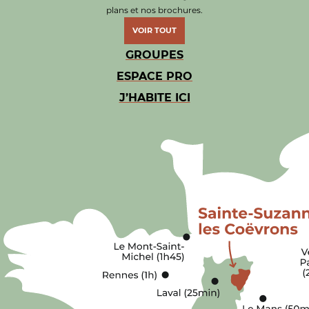
plans et nos brochures.
VOIR TOUT
GROUPES
ESPACE PRO
J’HABITE ICI