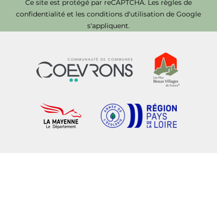
Ce site est protégé par reCAPTCHA. Les
règles de
confidentialité
et les
conditions d'utilisation
de Google
s'appliquent.