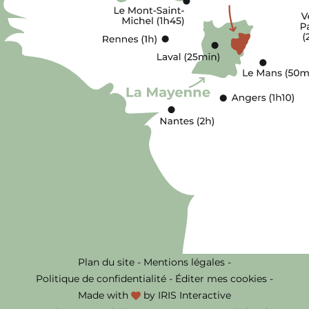
Plan du site
-
Mentions légales
-
Politique de confidentialité
-
Éditer mes cookies
-
Made with
by
IRIS Interactive