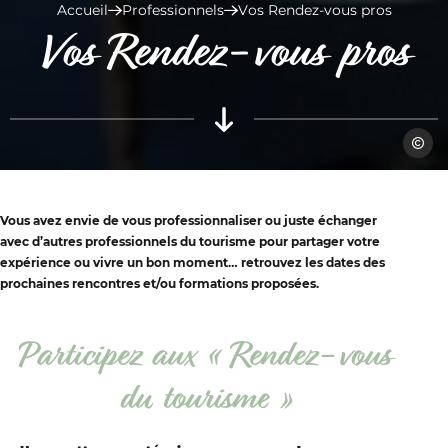
Accueil
Professionnels
Vos Rendez-vous pros
Vos Rendez-vous pros
Office
Vous avez envie de vous professionnaliser ou juste échanger
avec d’autres professionnels du tourisme pour partager votre
expérience ou vivre un bon moment… retrouvez les dates des
prochaines rencontres et/ou formations proposées.
Participez aux « Rendez-vous
du tourisme »