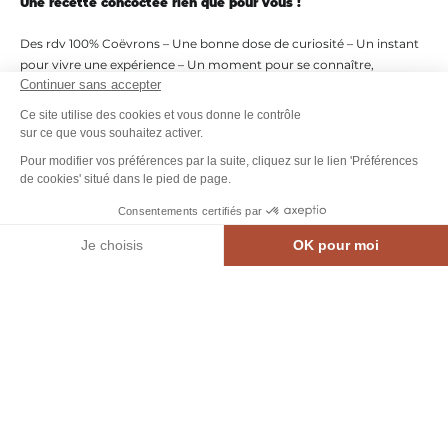
Une recette concoctée rien que pour vous !
Des rdv 100% Coëvrons – Une bonne dose de curiosité – Un instant
pour vivre une expérience – Un moment pour se connaître,
Continuer sans accepter
échanger et s’enrichir – Mais surtout un temps de convivialité et de
bienveillance (visite, éductour, dégustation…).
Ce site utilise des cookies et vous donne le contrôle
sur ce que vous souhaitez activer.
Pour modifier vos préférences par la suite, cliquez sur le lien 'Préférences
de cookies' situé dans le pied de page.
Consentements certifiés par
Je choisis
OK pour moi
MEN
CARTE INTE.
AGENDA
CONTACT
Axeptio consent
Plateforme de Gestion du Consentement : Personnalisez vos Options
Notre plateforme vous permet d'adapter et de gérer vos paramètres de confidential
Formez-vous pour vous