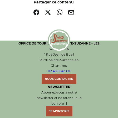
Partager ce contenu
Partager sur Facebook (nouvelle fenêtre)
Partager sur X / Twitter (nouvelle fenêtre)
Partager sur WhatsApp
Partager par mail
OFFICE DE TOURISME DE SAINTE-SUZANNE - LES
COËVRONS
Office de Tourisme de Sainte-Suzanne les Coëvr
1 Rue Jean de Bueil
53270 Sainte-Suzanne-et-
Chammes
02 43 01 43 60
NOUS CONTACTER
NEWSLETTER
Abonnez-vous à notre
newsletter et ne ratez aucun
bon plan !
JE M'INSCRIS