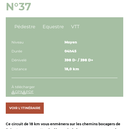
N°37
Pédestre
Equestre
VTT
Niveau
Moyen
Durée
04h45
Dénivelé
398 D- / 398 D+
Distance
18,0 km
À télécharger
GPX
PDF
VOIR L'ITINÉRAIRE
Ce circuit de 18 km vous enmènera sur les chemins bocagers de