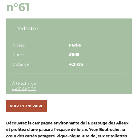
n°61
Pédestre
Niveau
Facile
Durée
01h15
Distance
4,2 km
À télécharger
GPX
PDF
VOIR L'ITINÉRAIRE
Découvrez la campagne environnante de la Bazouge des Alleux
et profitez d'une pause à l'espace de loisirs Yvon Boutruche au
cœur des carrés potagers. Pique-nique, aire de jeux et toilettes