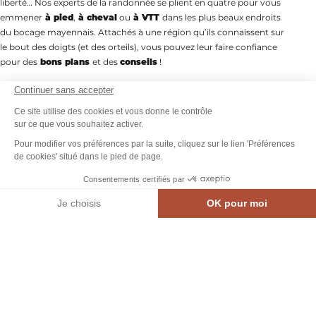
liberté… Nos experts de la randonnée se plient en quatre pour vous
emmener
à pied
,
à cheval
ou
à VTT
dans les plus beaux endroits
du bocage mayennais. Attachés à une région qu’ils connaissent sur
le bout des doigts (et des orteils), vous pouvez leur faire confiance
pour des
bons plans
et des
conseils
!
Continuer sans accepter
Participez à nos randonnées
thématiques
, qu’elles soient
gourmandes, culturelles ou axées sur la découverte de la nature, et
Ce site utilise des cookies et vous donne le contrôle
profitez de parcours adaptés à
tous les niveaux
, de facile à
sur ce que vous souhaitez activer.
soutenu. Vous serez accompagnés par un guide qui aura la
Pour modifier vos préférences par la suite, cliquez sur le lien 'Préférences
responsabilité de l’itinéraire, de la longueur des étapes et du rythme
de cookies' situé dans le pied de page.
de progression. Vous pourrez compter sur la disponibilité et les
Consentements certifiés par
connaissances de nos accompagnateurs passionnés pour vous
emmener là où vous n’iriez pas seul !
Je choisis
OK pour moi
MEN
CARTE INTE.
AGENDA
CONTACT
Axeptio consent
Plateforme de Gestion du Consentement : Personnalisez vos Options
Notre plateforme vous permet d'adapter et de gérer vos paramètres de confidential
Partager | Exporter
13 à 10 résultat(s) sur 10
Carte
Filtres