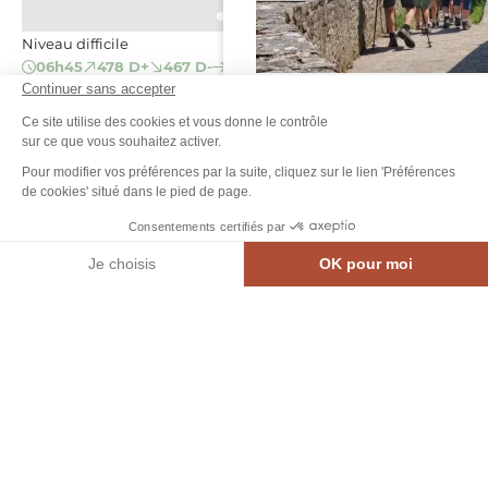
Niveau difficile
06h45
478 D+
467 D-
23,5 km
GR365 – ETAPE 3 – SAINTE GEMMES LE ROBERT –
Continuer sans accepter
Suite aux nombreux intempéries
JUBLAINS
sur notre territoires, de nombreux
SAINTE-GEMMES-LE-ROBERT
Ce site utilise des cookies et vous donne le contrôle
arbres sont tombés ou menacent
sur ce que vous souhaitez activer.
de tomber.
Pour modifier vos préférences par la suite, cliquez sur le lien 'Préférences
de cookies' situé dans le pied de page.
Restez prudents lors de vos
CIRCUIT DE L’ARBORETUM – N°46, © OT Sainte-Suzanne Les Coëvrons
prochaines sorties randonnées !
Consentements certifiés par
Je choisis
OK pour moi
MEN
CARTE INTE.
AGENDA
CONTACT
Axeptio consent
Plateforme de Gestion du Consentement : Personnalisez vos Options
Notre plateforme vous permet d'adapter et de gérer vos paramètres de confidential
Carte
Filtres