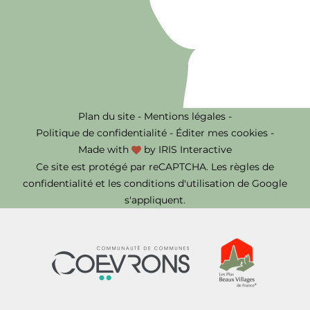
Plan du site
-
Mentions légales
-
Politique de confidentialité
-
Éditer mes cookies
-
Made with
by
IRIS Interactive
Ce site est protégé par reCAPTCHA. Les
règles de
confidentialité
et les
conditions d'utilisation
de Google
s'appliquent.