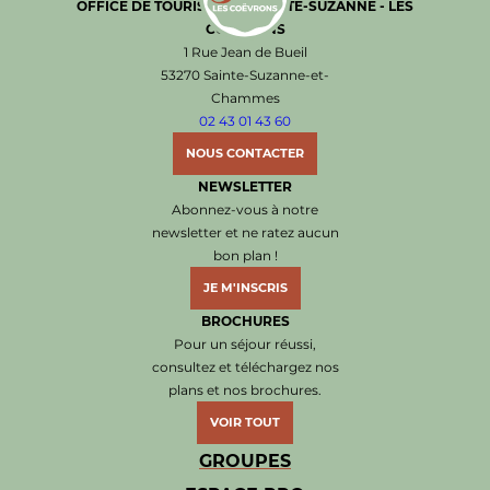
OFFICE DE TOURISME DE SAINTE-SUZANNE - LES
COËVRONS
Office de Tourisme de Sainte-Suzanne les Coëvr
1 Rue Jean de Bueil
53270 Sainte-Suzanne-et-
Chammes
02 43 01 43 60
NOUS CONTACTER
NEWSLETTER
Abonnez-vous à notre
newsletter et ne ratez aucun
bon plan !
JE M'INSCRIS
BROCHURES
Pour un séjour réussi,
consultez et téléchargez nos
plans et nos brochures.
VOIR TOUT
GROUPES