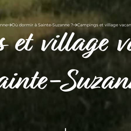
anne
Où dormir à Sainte-Suzanne ?
Campings et village vacan
 et village v
ainte-Suzan
ns