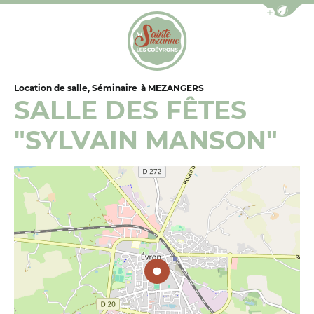
Afficher la b
Office de Tourisme de Sainte-Suzanne les Coëv
Location de salle, Séminaire
à MEZANGERS
SALLE DES FÊTES
"SYLVAIN MANSON"