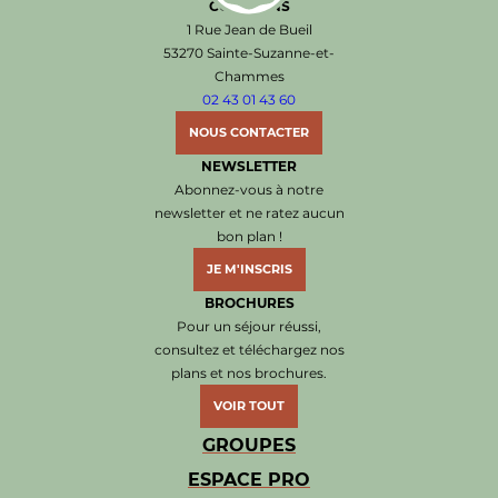
COËVRONS
Office de Tourisme de Sainte-Suzanne les Coëvr
1 Rue Jean de Bueil
53270 Sainte-Suzanne-et-
Chammes
02 43 01 43 60
NOUS CONTACTER
NEWSLETTER
Abonnez-vous à notre
newsletter et ne ratez aucun
bon plan !
JE M'INSCRIS
BROCHURES
Pour un séjour réussi,
consultez et téléchargez nos
plans et nos brochures.
VOIR TOUT
GROUPES
ESPACE PRO