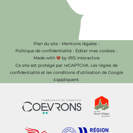
Plan du site
-
Mentions légales
-
Politique de confidentialité
-
Éditer mes cookies
-
Made with
by
IRIS Interactive
Ce site est protégé par reCAPTCHA. Les
règles de
confidentialité
et les
conditions d'utilisation
de Google
s'appliquent.