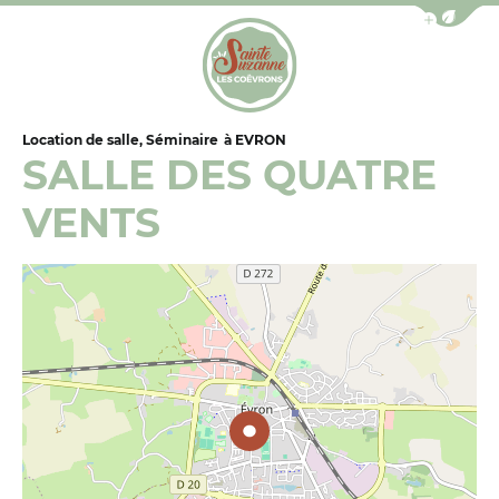
Afficher la b
Office de Tourisme de Sainte-Suzanne les Coëv
Location de salle, Séminaire
à EVRON
SALLE DES QUATRE
VENTS