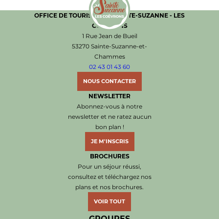
OFFICE DE TOURISME DE SAINTE-SUZANNE - LES
COËVRONS
Office de Tourisme de Sainte-Suzanne les Coëvr
1 Rue Jean de Bueil
53270 Sainte-Suzanne-et-
Chammes
02 43 01 43 60
NOUS CONTACTER
NEWSLETTER
Abonnez-vous à notre
newsletter et ne ratez aucun
bon plan !
JE M'INSCRIS
BROCHURES
Pour un séjour réussi,
consultez et téléchargez nos
plans et nos brochures.
VOIR TOUT
GROUPES