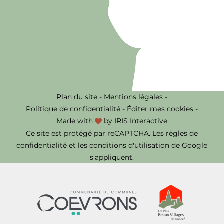
Plan du site
-
Mentions légales
-
Politique de confidentialité
-
Éditer mes cookies
-
Made with
by
IRIS Interactive
Ce site est protégé par reCAPTCHA. Les
règles de
confidentialité
et les
conditions d'utilisation
de Google
s'appliquent.