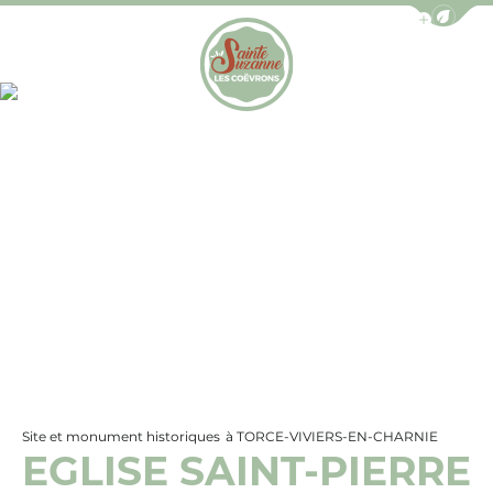
Afficher la b
Photo 1, © MontdErve
Office de Tourisme de Sainte-Suzanne les Coëv
Site et monument historiques
à TORCE-VIVIERS-EN-CHARNIE
EGLISE SAINT-PIERRE