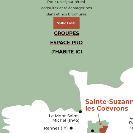
Pour un séjour réussi,
consultez et téléchargez nos
plans et nos brochures.
VOIR TOUT
GROUPES
ESPACE PRO
J’HABITE ICI