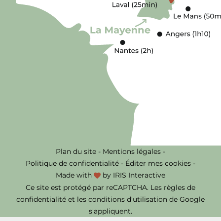
Plan du site
-
Mentions légales
-
Politique de confidentialité
-
Éditer mes cookies
-
Made with
by
IRIS Interactive
Ce site est protégé par reCAPTCHA. Les
règles de
confidentialité
et les
conditions d'utilisation
de Google
s'appliquent.