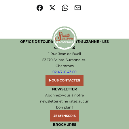
Partager sur Facebook (nouvelle fenêtre)
Partager sur X / Twitter (nouvelle fenêtre)
Partager sur WhatsApp
Partager par mail
OFFICE DE TOURISME DE SAINTE-SUZANNE - LES
COËVRONS
Office de Tourisme de Sainte-Suzanne les Coëvr
1 Rue Jean de Bueil
53270 Sainte-Suzanne-et-
Chammes
02 43 01 43 60
NOUS CONTACTER
NEWSLETTER
Abonnez-vous à notre
newsletter et ne ratez aucun
bon plan !
JE M'INSCRIS
BROCHURES