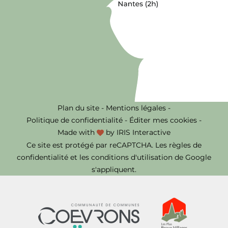
Plan du site
-
Mentions légales
-
Politique de confidentialité
-
Éditer mes cookies
-
Made with
by
IRIS Interactive
Ce site est protégé par reCAPTCHA. Les
règles de
confidentialité
et les
conditions d'utilisation
de Google
s'appliquent.