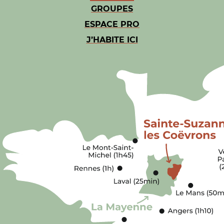
GROUPES
ESPACE PRO
J’HABITE ICI