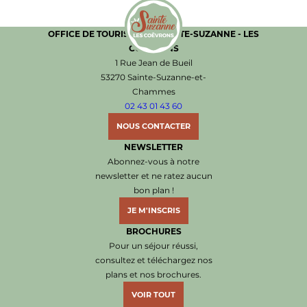
OFFICE DE TOURISME DE SAINTE-SUZANNE - LES
COËVRONS
Office de Tourisme de Sainte-Suzanne les Coëvr
1 Rue Jean de Bueil
53270 Sainte-Suzanne-et-
Chammes
02 43 01 43 60
NOUS CONTACTER
NEWSLETTER
Abonnez-vous à notre
newsletter et ne ratez aucun
bon plan !
JE M'INSCRIS
BROCHURES
Pour un séjour réussi,
consultez et téléchargez nos
plans et nos brochures.
VOIR TOUT