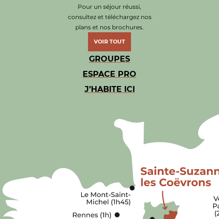
Pour un séjour réussi,
consultez et téléchargez nos
plans et nos brochures.
VOIR TOUT
GROUPES
ESPACE PRO
J’HABITE ICI