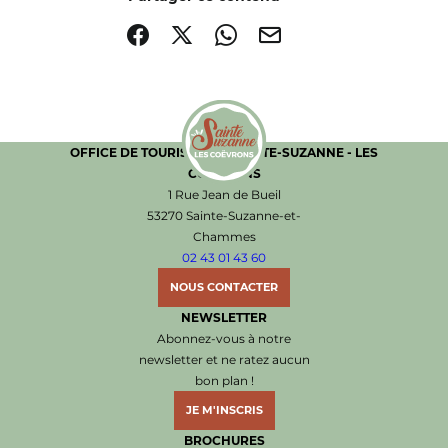
Partager sur Facebook (nouvelle fenêtre)
Partager sur X / Twitter (nouvelle fenêtre)
Partager sur WhatsApp
Partager par mail
OFFICE DE TOURISME DE SAINTE-SUZANNE - LES
COËVRONS
Office de Tourisme de Sainte-Suzanne les Coëvr
1 Rue Jean de Bueil
53270 Sainte-Suzanne-et-
Chammes
02 43 01 43 60
NOUS CONTACTER
NEWSLETTER
Abonnez-vous à notre
newsletter et ne ratez aucun
bon plan !
JE M'INSCRIS
BROCHURES