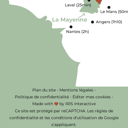
Plan du site
-
Mentions légales
-
Politique de confidentialité
-
Éditer mes cookies
-
Made with
by
IRIS Interactive
Ce site est protégé par reCAPTCHA. Les
règles de
confidentialité
et les
conditions d'utilisation
de Google
s'appliquent.