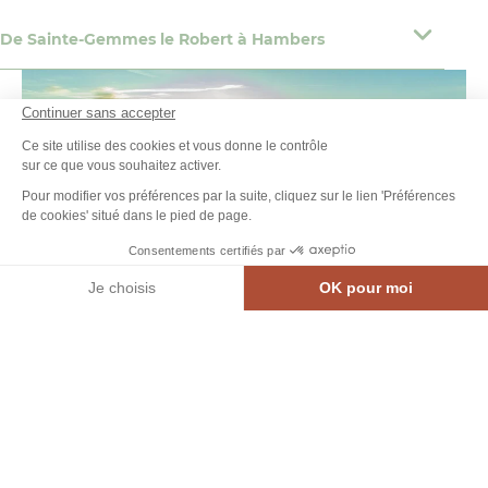
De Sainte-Gemmes le Robert à Hambers
Continuer sans accepter
Ce site utilise des cookies et vous donne le contrôle
sur ce que vous souhaitez activer.
Pour modifier vos préférences par la suite, cliquez sur le lien 'Préférences
de cookies' situé dans le pied de page.
Consentements certifiés par
Je choisis
OK pour moi
MEN
CARTE INTE.
AGENDA
CONTACT
Axeptio consent
Plateforme de Gestion du Consentement : Personnalisez vos Options
Notre plateforme vous permet d'adapter et de gérer vos paramètres de confidential
Fabien C
Photo, © Fabien Chéré