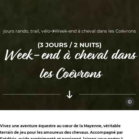
éjours rando, trail, vélo
Week-end à cheval dans les Coëvrons
(3 JOURS / 2 NUITS)
Week-end à cheval dans
les Coëvrons
Foehn 
Vivez une aventure équestre au cœur de la Mayenne, véritable
terrain de jeu pour les amoureux des chevaux. Accompagné par
Frédéric, guide expérimenté et passionné, laissez-vous porter à