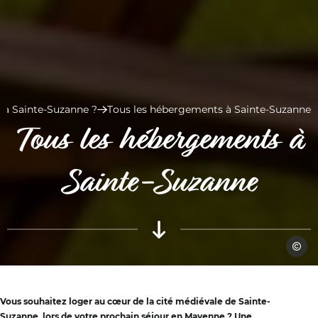
 à Sainte-Suzanne ?
Tous les hébergements à Sainte-Suzanne
Tous les hébergements à
Sainte-Suzanne
Fabien
Vous souhaitez loger au cœur de la cité médiévale de Sainte-
Suzanne, lors de votre prochain séjour en Mayenne ? Une