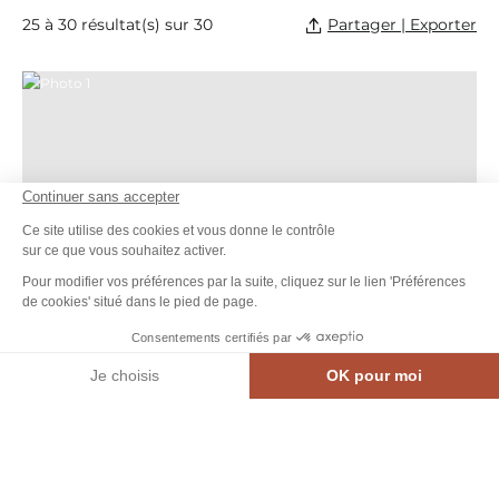
Partager | Exporter
25 à 30 résultat(s) sur 30
Photo 1, © jpeg
Continuer sans accepter
Ce site utilise des cookies et vous donne le contrôle
sur ce que vous souhaitez activer.
Pour modifier vos préférences par la suite, cliquez sur le lien 'Préférences
de cookies' situé dans le pied de page.
Consentements certifiés par
Je choisis
OK pour moi
MEN
CARTE INTE.
AGENDA
CONTACT
Axeptio consent
Plateforme de Gestion du Consentement : Personnalisez vos Options
Notre plateforme vous permet d'adapter et de gérer vos paramètres de confidential